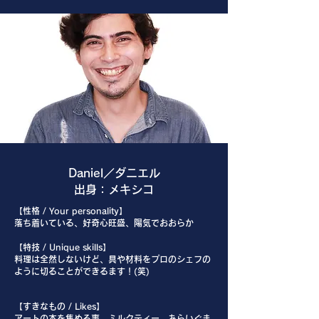
Daniel／ダニエル
出身：メキシコ
【性格 / Your personality】
落ち着いている、好奇心旺盛、陽気でおおらか
【特技 / Unique skills】
料理は全然しないけど、具や材料をプロのシェフの
ように切ることができるます！(笑)
【すきなもの / Likes】
アートの本を集める事、ミルクティー、あらいぐま