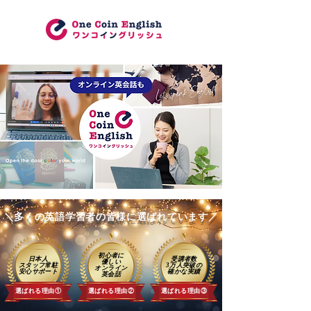
＼多くの英語学習者の皆様に選ばれています／
初心者に
日本人
受講者数
優しい
スタッフ常駐
3万人突破の
​オンライン
​安心サポート
確かな実績
英会話
選ばれる理由①
選ばれる理由②
選ばれる理由③