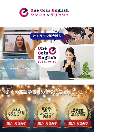
＼多くの英語学習者の皆様に選ばれています／
初心者に
日本人
受講者数
優しい
スタッフ常駐
3万人突破の
​オンライン
​安心サポート
確かな実績
英会話
選ばれる理由①
選ばれる理由②
選ばれる理由③