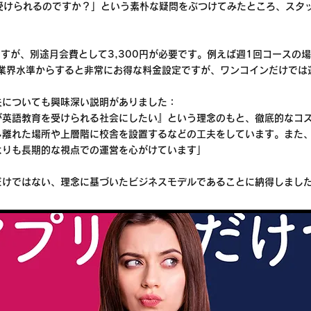
受けられるのですか？」という素朴な疑問をぶつけてみたところ、スタ
すが、別途月会費として3,300円が必要です。例えば週1回コースの場
ます。業界水準からすると非常にお得な料金設定ですが、ワンコインだけで
夫についても興味深い説明がありました：
が英語教育を受けられる社会にしたい』という理念のもと、徹底的なコ
し離れた場所や上層階に校舎を設置するなどの工夫をしています。また
よりも長期的な視点での運営を心がけています」
だけではない、理念に基づいたビジネスモデルであることに納得しまし